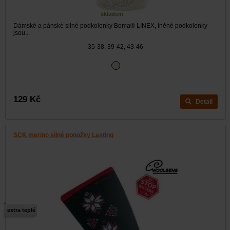
skladem
Dámské a pánské silné podkolenky Boma® LINEX, lněné podkolenky
jsou...
35-38, 39-42, 43-46
129 Kč
Detail
SCK merino silné ponožky Lasting
extra teplé