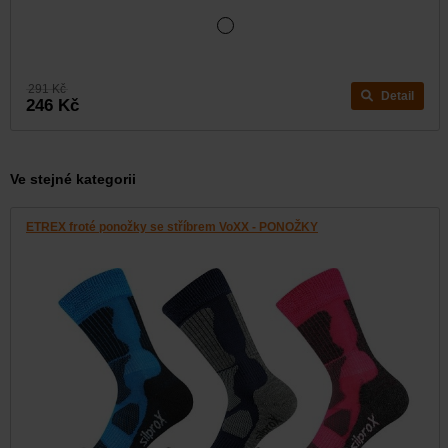
291 Kč
Detail
246 Kč
Ve stejné kategorii
ETREX froté ponožky se stříbrem VoXX - PONOŽKY