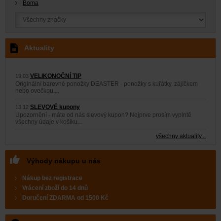
Boma
Aktuality
VELIKONOČNÍ TIP
19.03
Originální barevné ponožky DEASTER - ponožky s kuřátky, zájíčkem
nebo ovečkou....
SLEVOVÉ kupony
13.12
Upozornění - máte od nás slevový kupon? Nejprve prosím vyplntě
všechny údaje v košíku...
všechny aktuality...
Výhody nákupu u nás
Nákup bez registrace
Vrácení zboží do 14 dnů
Doručení
ZDARMA
od 1500 Kč