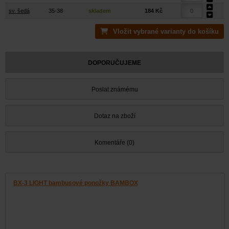
sv. šedá
35-38
skladem
184 Kč
Vložit vybrané varianty do košíku
DOPORUČUJEME
Poslat známému
Dotaz na zboží
Komentáře (0)
BX-3 LIGHT bambusové ponožky BAMBOX