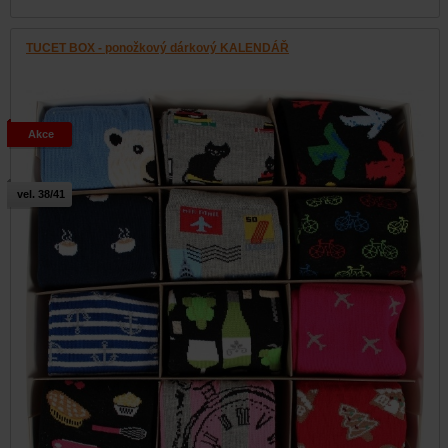
TUCET BOX - ponožkový dárkový KALENDÁŘ
Akce
vel. 38/41