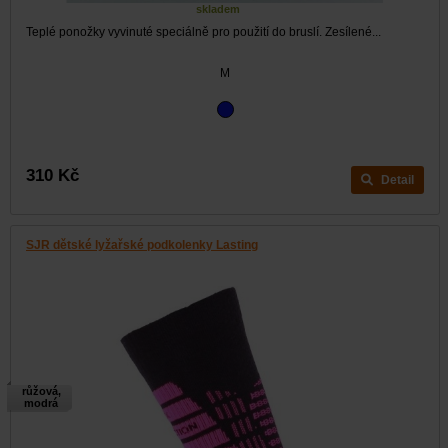
skladem
Teplé ponožky vyvinuté speciálně pro použití do bruslí. Zesílené...
M
310 Kč
Detail
SJR dětské lyžařské podkolenky Lasting
růžová,
modrá