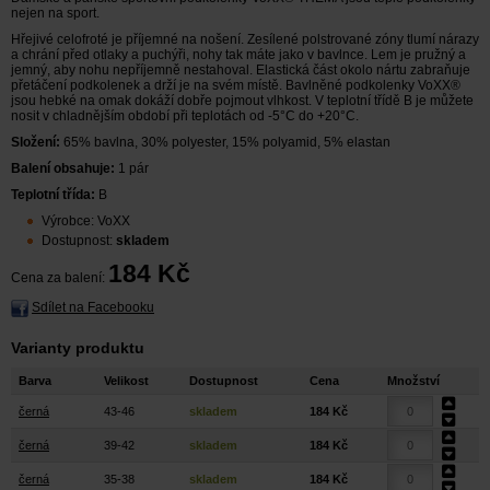
nejen na sport.
Hřejivé celofroté je příjemné na nošení. Zesílené polstrované zóny tlumí nárazy
a chrání před otlaky a puchýři, nohy tak máte jako v bavlnce. Lem je pružný a
jemný, aby nohu nepříjemně nestahoval. Elastická část okolo nártu zabraňuje
přetáčení podkolenek a drží je na svém místě. Bavlněné podkolenky VoXX®
jsou hebké na omak dokáží dobře pojmout vlhkost. V teplotní třídě B je můžete
nosit v chladnějším období při teplotách od -5°C do +20°C.
Složení:
65% bavlna, 30% polyester, 15% polyamid, 5% elastan
Balení obsahuje:
1 pár
Teplotní třída:
B
Výrobce: VoXX
Dostupnost:
skladem
184 Kč
Cena za balení:
Sdílet na Facebooku
Varianty produktu
Barva
Velikost
Dostupnost
Cena
Množství
černá
43-46
skladem
184 Kč
černá
39-42
skladem
184 Kč
černá
35-38
skladem
184 Kč