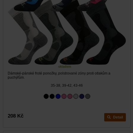
skladem
Dámské-pánské froté ponožky, polstrované zóny proti otlakům a
puchýřům.
35-38, 39-42, 43-46
208 Kč
Detail