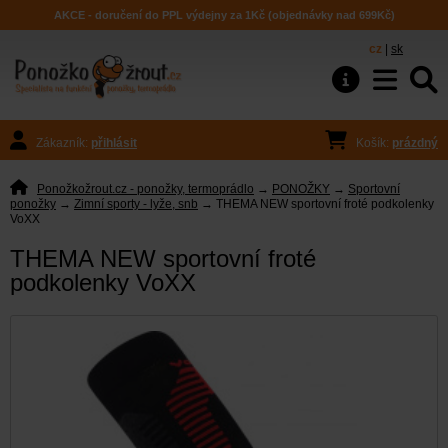
AKCE - doručení do PPL výdejny za 1Kč (objednávky nad 699Kč)
cz
|
sk
Zákazník:
přihlásit
Košík:
prázdný
Ponožkožrout.cz - ponožky, termoprádlo
→
PONOŽKY
→
Sportovní
ponožky
→
Zimní sporty - lyže, snb
→ THEMA NEW sportovní froté podkolenky
VoXX
THEMA NEW sportovní froté
podkolenky VoXX