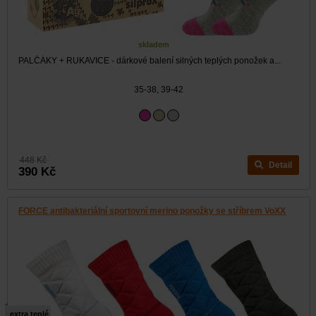
skladem
PALČÁKY + RUKAVICE - dárkové balení silných teplých ponožek a...
35-38, 39-42
448 Kč
Detail
390 Kč
FORCE antibakteriální sportovní merino ponožky se stříbrem VoXX
extra teplé