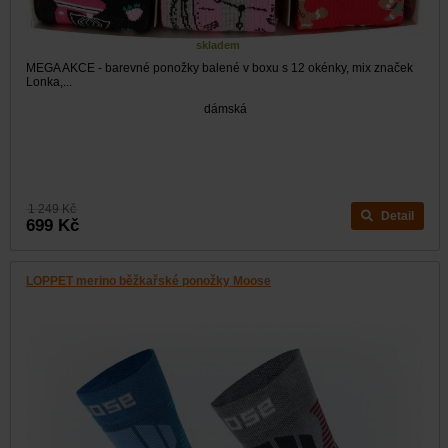
skladem
MEGA AKCE - barevné ponožky balené v boxu s 12 okénky, mix značek
Lonka,...
dámská
1 249 Kč
Detail
699 Kč
LOPPET merino běžkařské ponožky Moose