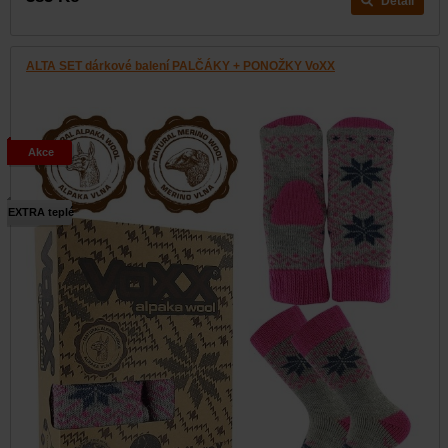
Detail
ALTA SET dárkové balení PALČÁKY + PONOŽKY VoXX
Akce
EXTRA teplé