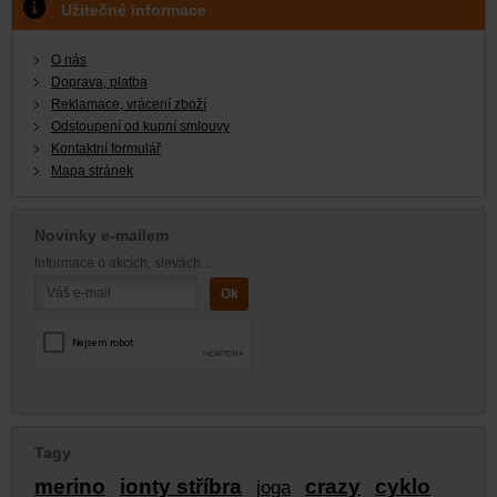
Užitečné informace
O nás
Doprava, platba
Reklamace, vrácení zboží
Odstoupení od kupní smlouvy
Kontaktní formulář
Mapa stránek
Novinky e-mailem
Informace o akcích, slevách...
Tagy
merino
ionty stříbra
crazy
cyklo
joga