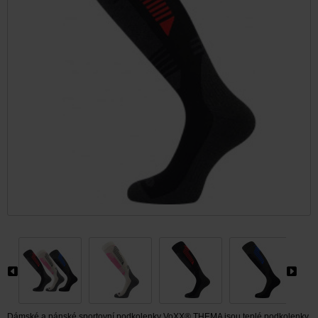
Dámské a pánské sportovní podkolenky VoXX® THEMA jsou teplé podkolenky