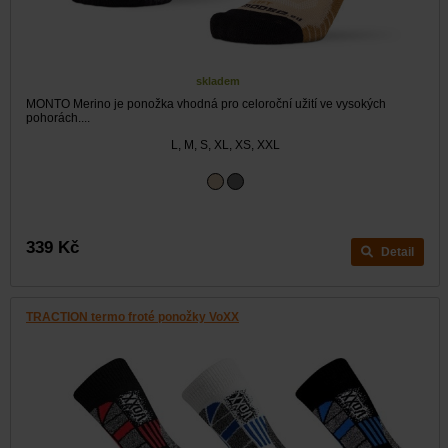
skladem
MONTO Merino je ponožka vhodná pro celoroční užití ve vysokých
pohorách....
L, M, S, XL, XS, XXL
339 Kč
Detail
TRACTION termo froté ponožky VoXX