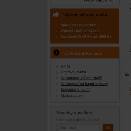
všechny aktuality...
Výhody nákupu u nás
Nákup bez registrace
Vrácení zboží do 14 dnů
Doručení
ZDARMA
od 1500 Kč
Užitečné informace
O nás
Doprava, platba
Ve 
Reklamace, vrácení zboží
Odstoupení od kupní smlouvy
Kontaktní formulář
Mapa stránek
Novinky e-mailem
Informace o akcích, slevách...