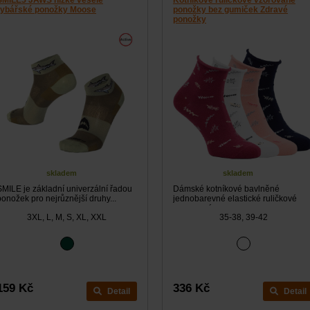
SMILE5 JAWS nízké veselé
Kotníkové ruličkové vzorované
rybářské ponožky Moose
ponožky bez gumiček Zdravé
ponožky
skladem
skladem
SMILE je základní univerzální řadou
Dámské kotníkové bavlněné
ponožek pro nejrůznější druhy...
jednobarevné elastické ruličkové
vzorované...
3XL, L, M, S, XL, XXL
35-38, 39-42
159 Kč
336 Kč
Detail
Detail