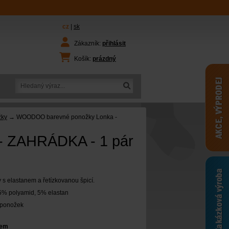
cz
|
sk
Zákazník:
přihlásit
Košík:
prázdný
žky
→ WOODOO barevné ponožky Lonka -
 ZAHRÁDKA - 1 pár
s elastanem a řetízkovanou špicí.
5% polyamid, 5% elastan
r ponožek
dem