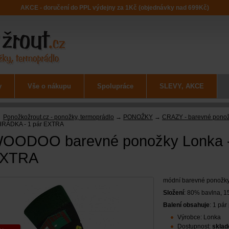
AKCE - doručení do PPL výdejny za 1Kč (objednávky nad 699Kč)
y
Vše o nákupu
Spolupráce
SLEVY, AKCE
Ponožkožrout.cz - ponožky, termoprádlo
→
PONOŽKY
→
CRAZY - barevné pono
RÁDKA - 1 pár EXTRA
OODOO barevné ponožky Lonka -
XTRA
módní barevné ponožky 
Složení
: 80% bavlna, 1
Balení obsahuje
: 1 pá
Výrobce: Lonka
Dostupnost:
skla