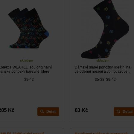
skladem
skladem
Kolekce WEAREL jsou originální
Dámské slabé ponožky, ideální na
pánské ponožky barevné, které
celodenní nošení a volnočasové...
ají...
39-42
35-38, 39-42
285 Kč
83 Kč
Detail
Detail