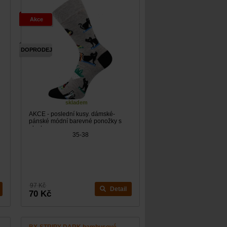
Akce
DOPRODEJ
skladem
AKCE - poslední kusy. dámské-
pánské módní barevné ponožky s
elastanem a...
35-38
97 Kč
Detail
70 Kč