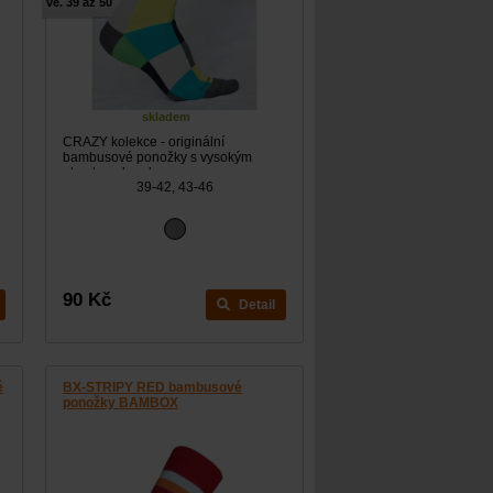
ve. 39 až 50
skladem
CRAZY kolekce - originální
bambusové ponožky s vysokým
obsahem bambusu.
39-42, 43-46
90 Kč
Detail
é
BX-STRIPY RED bambusové
ponožky BAMBOX