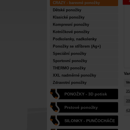
CRAZY - barevné ponožky
Dětské ponožky
Klasické ponožky
Kompresní ponožky
Kotníčkové ponožky
Podkolenky, nadkolenky
Ponožky se stříbrem (Ag+)
Speciální ponožky
Sportovní ponožky
THERMO ponožky
Va
XXL nadměrné ponožky
Zdravotní ponožky
Ve
35
PONOŽKY - 3D potisk
39
Prstové ponožky
43
SILONKY - PUNČOCHÁČE