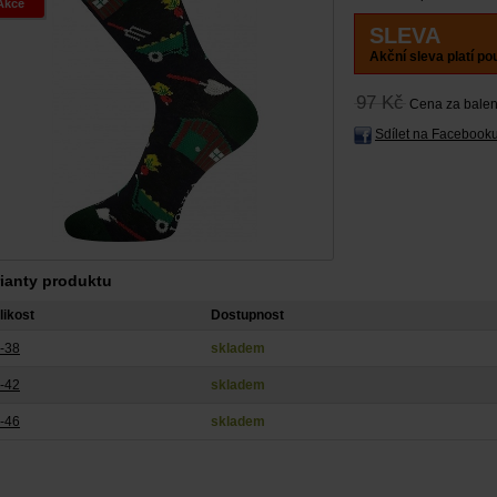
Akce
SLEVA
Akční sleva platí po
97 Kč
Cena za balen
Sdílet na Facebook
rianty produktu
likost
Dostupnost
-38
skladem
-42
skladem
-46
skladem