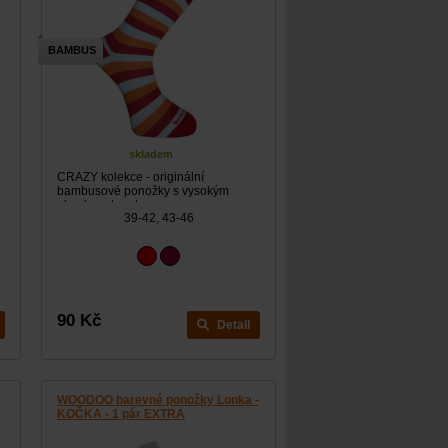
BAMBUS
skladem
CRAZY kolekce - originální
bambusové ponožky s vysokým
obsahem bambusu.
39-42, 43-46
90 Kč
Detail
WOODOO barevné ponožky Lonka -
KOČKA - 1 pár EXTRA