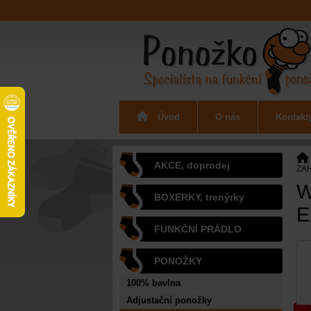
termoprádlo
Úvod
O nás
Kontakt
AKCE, doprodej
ZAH
W
BOXERKY, trenýrky
E
FUNKČNÍ PRÁDLO
PONOŽKY
100% bavlna
Adjustační ponožky