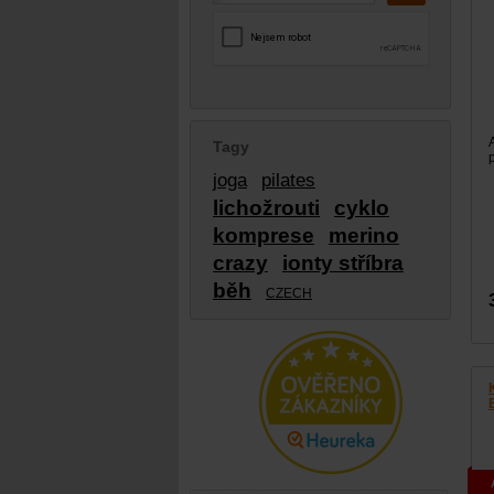
Tagy
joga
pilates
lichožrouti
cyklo
komprese
merino
crazy
ionty stříbra
běh
CZECH