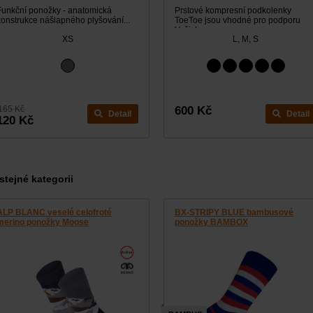
Funkční ponožky - anatomická
Prstové kompresní podkolenky
konstrukce nášlapného plyšování...
ToeToe jsou vhodné pro podporu
Vašich...
XS
L, M, S
165 Kč
600 Kč
Detail
Detail
120 Kč
stejné kategorii
ALP BLANC veselé celofroté
BX-STRIPY BLUE bambusové
merino ponožky Moose
ponožky BAMBOX