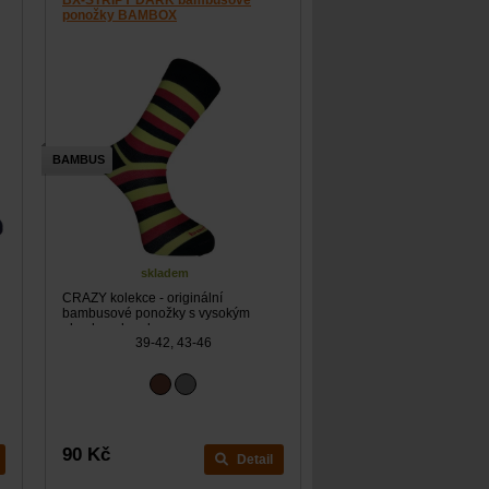
BX-STRIPY DARK bambusové
ponožky BAMBOX
BAMBUS
skladem
CRAZY kolekce - originální
bambusové ponožky s vysokým
obsahem bambusu.
39-42, 43-46
90 Kč
Detail