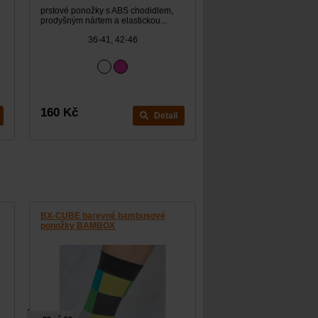
prstové ponožky s ABS chodidlem,
prodyšným nártem a elastickou...
36-41, 42-46
160 Kč
Detail
BX-CUBE barevné bambusové
ponožky BAMBOX