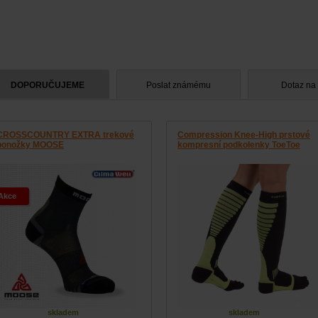
DOPORUČUJEME
Poslat známému
Dotaz na
CROSSCOUNTRY EXTRA trekové
Compression Knee-High prstové
ponožky MOOSE
kompresní podkolenky ToeToe
Akce
skladem
skladem