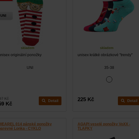
UNI
skladem
skladem
unisex originální ponožky
unisex krátké obrázkové "trendy"
UNI
35-38
97 Kč
225 Kč
Detail
Detail
59 Kč
WEAREL 014 pánské ponožky
AGAPI veselé ponožky VoXX -
barevné Lonka - CYKLO
TLAPKY