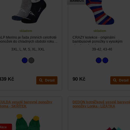
BAMBUS
skladem
skladem
ALP Merino je řada zimních celofroté
CRAZY kolekce - originální
ponožek do chladných období roku....
bambusové ponožky s vysokým
obsahem bambusu.
3XL, L, M, S, XL, XXL
39-42, 43-46
339 Kč
90 Kč
Detail
Detail
KULDA veselé barevné ponožky
DEDON kotníčkové veselé barevn
Boma - SKŘÍTEK
ponožky Lonka - LÍZÁTKA
Akce