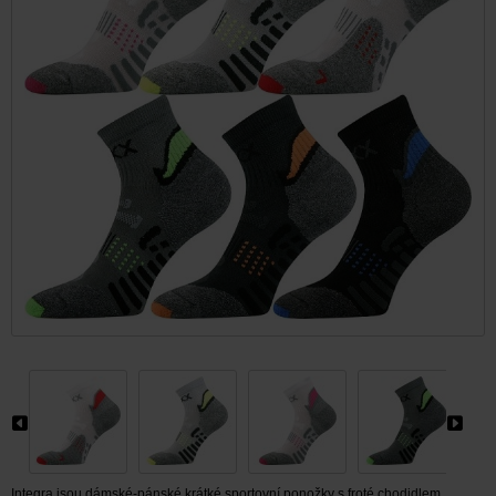
Integra jsou dámské-pánské krátké sportovní ponožky s froté chodidlem.