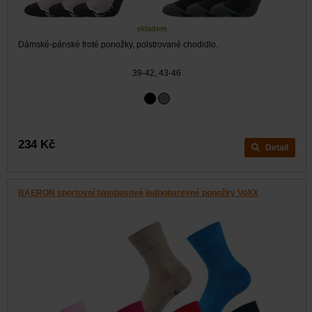
skladem
Dámské-pánské froté ponožky, polstrované chodidlo.
39-42, 43-46
234 Kč
Detail
BAERON sportovní bambusové jednobarevné ponožky VoXX