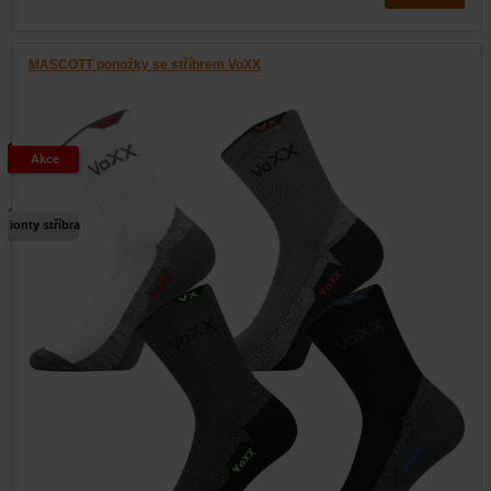
MASCOTT ponožky se stříbrem VoXX
Akce
ionty stříbra