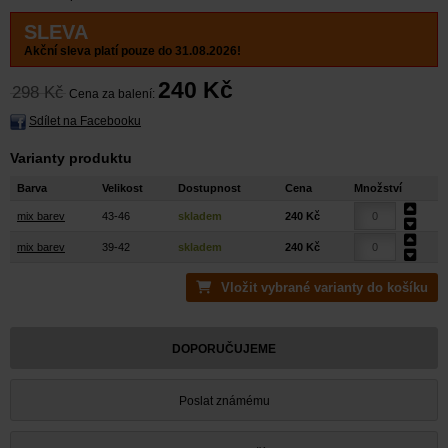
SLEVA
Akční sleva platí pouze do 31.08.2026!
240 Kč
298 Kč
Cena za balení:
Sdílet na Facebooku
Varianty produktu
Barva
Velikost
Dostupnost
Cena
Množství
mix barev
43-46
skladem
240 Kč
mix barev
39-42
skladem
240 Kč
Vložit vybrané varianty do košíku
DOPORUČUJEME
Poslat známému