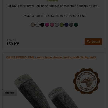
skladem
THERMO se stříbrem - oblíbené dámské-pánské froté ponožky s extra...
35-37, 38-39, 41-42, 43-45, 46-48, 49-50, 51-53
174 Kč
Detail
150 Kč
ORBIT PODKOLENKY extra teplé vlněné merino podkolenky VoXX
thermo