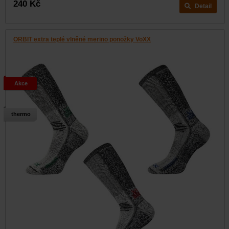
240 Kč
Detail
ORBIT extra teplé vlněné merino ponožky VoXX
Akce
thermo