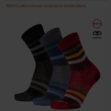
BESKYD LINE pruhované veselé merino ponožky Moose