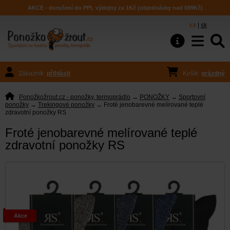
AKCE - doručení do PPL výdejny za 1Kč (objednávky nad 699Kč)
cz
|
sk
Zákazník:
přihlásit
Košík:
prázdný
Ponožkožrout.cz - ponožky, termoprádlo
→
PONOŽKY
→
Sportovní
ponožky
→
Trekingové ponožky
→ Froté jenobarevné melírované teplé
zdravotní ponožky RS
Froté jenobarevné melírované teplé
zdravotní ponožky RS
Akce