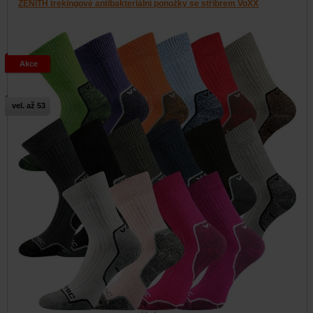
ZENITH trekingové antibakteriální ponožky se stříbrem VoXX
Akce
vel. až 53