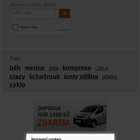
Informace o akcích, slevách...
Tagy
běh
merino
komprese
joga
CZECH
crazy
lichožrouti
ionty stříbra
pilates
cyklo
Nastavení cookies