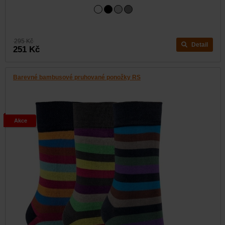
295 Kč
Detail
251 Kč
Barevné bambusové pruhované ponožky RS
Akce