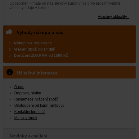
Upozornění - máte od nás slevový kupon? Nejprve prosím vyplntě
všechny údaje v košíku...
všechny aktuality...
Výhody nákupu u nás
Nákup bez registrace
Vrácení zboží do 14 dnů
Doručení
ZDARMA
od 1500 Kč
Užitečné informace
O nás
Doprava, platba
Reklamace, vrácení zboží
Odstoupení od kupní smlouvy
Kontaktní formulář
Mapa stránek
Novinky e-mailem